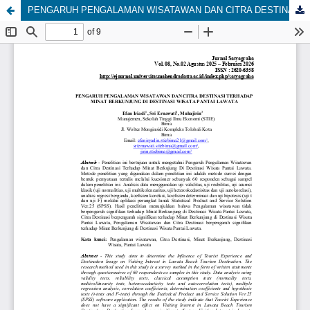
PENGARUH PENGALAMAN WISATAWAN DAN CITRA DESTINASI TERHADAP MINAT BERKUNJUNG DI DESTINASI WISATA PANTAI LAWATA