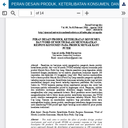
PERAN DESAIN PRODUK, KETERLIBATAN KONSUMEN, DAN WORD OF MOUTH DALAM MENINGKATKAN RESPONS KONSUMEN PADA PRODUK MINYAK KAYU PUTIH